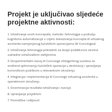
Projekt je uključivao sljedeće
projektne aktivnosti:
Istraživanje novih koncepata, metoda i tehnologija u području
kognitivne automatizacije s ciljem dokazivanja koncepta AI virtualnog
asistenta namijenjenog turističkim operacijama (AI Conciergea)
Istraživanje tehnologija prikladnih za dizajn podatkovne okoline
sukladne istraživačkim zahtjevima
Eksperimentalni razvoj AI Concierge inteligentnog sustava za
end2end optimizaciju turističkih operacija u destinaciji i upravljanje
korisničkom podrškom u relevantnom okruženju
Integracija i implementacija AI Concierge virtualnog asistenta u
operativnom okruženju
Diseminacija rezultata istraživanja i razvoja
Upravljanje projektom
Promidžba i vidljivost