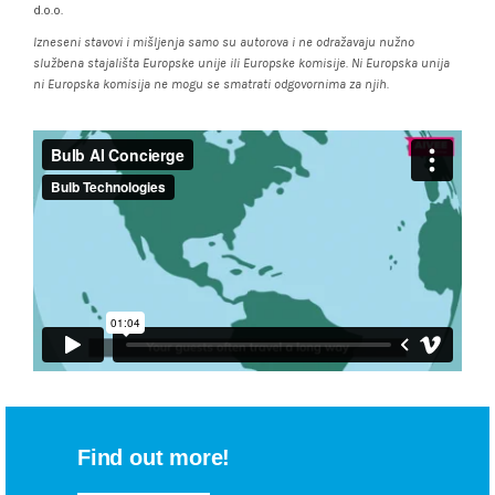
d.o.o.
Izneseni stavovi i mišljenja samo su autorova i ne odražavaju nužno
službena stajališta Europske unije ili Europske komisije. Ni Europska unija
ni Europska komisija ne mogu se smatrati odgovornima za njih.
Find out more!