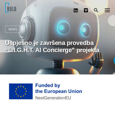
Skip
to
content
NEWS
Uspješno je završena provedba
“L.I.G.H.T. AI Concierge” projekta