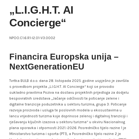
„L.I.G.H.T. AI
Concierge“
NPOO.C1.6.R1-I2.01-V3.0002
Financira Europska unija –
NextGenerationEU
Tvrtka BULB d.o.o. dana 28. listopada 2025. godine uspješno je završila
s provedbom projekta „L.I.G.H.T. AI Concierge“ koji se provodio
sukladno pravilima Poziva na dostavu projektnih prijedloga za dodjelu
bespovratnih sredstava „Jačanje održivosti te poticanje zelene i
digitalne tranzicije poduzetnika u sektoru turizma, grupa 3: Poticanje
razvoja proizvoda i usluga te poslovnih modela u ekosustavima u
lancu vrijednosti turizma koje doprinose zelenoj i digitalnoj tranziciji i
rješavanju ključnih izazova u sektoru turizma“ u okviru Nacionalnog
plana oporavka i otpornosti 2021.-2026. Posredničko tijelo razine 1 je
Ministarstvo turizma i sporta (PT1), a Posredničko tijelo razine 2 je