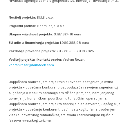
Hrvatska agencija za malo gospodarstvo, inovacije i investicije (PT2).
Nositelj projekta:
BULB d.o.o.
Projektni partner:
Sedmi odjel d.o.o.
Ukupna vrijednost projekta:
3.187.624,16 eura
EU udio u financiranju projekta:
1.969.358,98 eura
Razdoblje provedbe projekta:
28.2.2023. – 28.10.2025.
Voditelj projekta i kontakt osoba:
Vedran Rezar,
vedran.rezar@bulbtech.com
Uspješnom realizacijom projektnih aktivnosti postignuta je svrha
projekta – povećana konkurentnost poduzeća razvojem superiornog
AI rješenja s visokim potencijalom tržišne primjene, namijenjenog
upravljanju korisničkom podrškom u turističkim operacijama.
Uspješnom realizacijom projekta doprinijelo se ostvarenju općeg cilja
projekta – povećanju konkurentnosti hrvatskog turizma uvođenjem
visoko-inovativnog tehnološkog proizvoda i adresiranjem ključnih
izazova hrvatskog turizma.