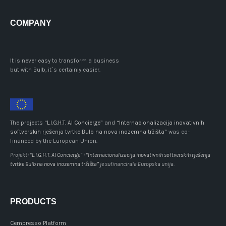
COMPANY
It is never easy to transform a business
but with Bulb, it`s certainly easier.
The projects “
L.I.G.H.T. AI Concierge
” and
“Internacionalizacija inovativnih
softverskih rješenja tvrtke Bulb na nova inozemna tržišta”
was co-
financed by the European Union.
Projekti “
L.I.G.H.T. AI Concierge
” i
“Internacionalizacija inovativnih softverskih rješenja
tvrtke Bulb na nova inozemna tržišta”
je sufinancirala Europska unija.
PRODUCTS
Cempresso Platform