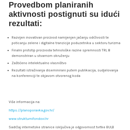
Provedbom planiranih
aktivnosti postignuti su idući
rezultati
:
Razvijen inovativan proizvod namijenjen jačanju održivosti te
poticanju zelene i digitalne tranzicije poduzetnika u sektoru turizma
Finalni prototip proizvoda tehnološke razine spremnosti TRL 8
demonstriran u stvarnom okruženju
Zaštićeno intelektualno vlasništvo
Rezultati istraživanja diseminirani putem publikacija, sudjelovanja
na konferenciji te objavom otvorenog koda
Više informacija na:
https://planoporavka.gov.hr/
www.strukturnifondovi.hr
Sadržaj internetske stranice isključiva je odgovornost tvrtke BULB